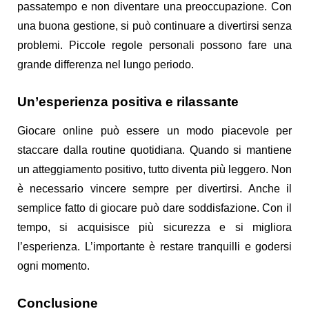
passatempo e non diventare una preoccupazione. Con
una buona gestione, si può continuare a divertirsi senza
problemi. Piccole regole personali possono fare una
grande differenza nel lungo periodo.
Un’esperienza positiva e rilassante
Giocare online può essere un modo piacevole per
staccare dalla routine quotidiana. Quando si mantiene
un atteggiamento positivo, tutto diventa più leggero. Non
è necessario vincere sempre per divertirsi. Anche il
semplice fatto di giocare può dare soddisfazione. Con il
tempo, si acquisisce più sicurezza e si migliora
l’esperienza. L’importante è restare tranquilli e godersi
ogni momento.
Conclusione