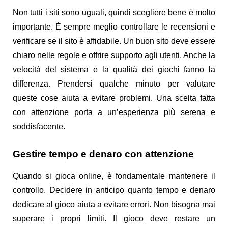
Non tutti i siti sono uguali, quindi scegliere bene è molto
importante. È sempre meglio controllare le recensioni e
verificare se il sito è affidabile. Un buon sito deve essere
chiaro nelle regole e offrire supporto agli utenti. Anche la
velocità del sistema e la qualità dei giochi fanno la
differenza. Prendersi qualche minuto per valutare
queste cose aiuta a evitare problemi. Una scelta fatta
con attenzione porta a un’esperienza più serena e
soddisfacente.
Gestire tempo e denaro con attenzione
Quando si gioca online, è fondamentale mantenere il
controllo. Decidere in anticipo quanto tempo e denaro
dedicare al gioco aiuta a evitare errori. Non bisogna mai
superare i propri limiti. Il gioco deve restare un