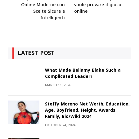
Online Moderne con
vuole provare il gioco
Scelte Sicure e
online
Intelligenti
LATEST POST
What Made Bellamy Blake Such a
Complicated Leader?
MARCH 11, 2026
Steffy Moreno Net Worth, Education,
Age, Boyfriend, Height, Awards,
Family, Bio/Wiki 2024
OCTOBER 24, 2024