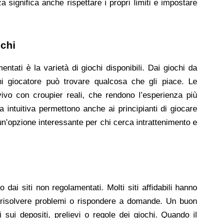
a significa anche rispettare i propri limiti e impostare
ochi
entati è la varietà di giochi disponibili. Dai giochi da
gni giocatore può trovare qualcosa che gli piace. Le
ivo con croupier reali, che rendono l’esperienza più
a intuitiva permettono anche ai principianti di giocare
un’opzione interessante per chi cerca intrattenimento e
 dai siti non regolamentati. Molti siti affidabili hanno
r risolvere problemi o rispondere a domande. Un buon
i sui depositi, prelievi o regole dei giochi. Quando il