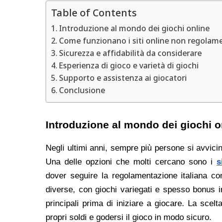
Table of Contents
Introduzione al mondo dei giochi online
Come funzionano i siti online non regolam
Sicurezza e affidabilità da considerare
Esperienza di gioco e varietà di giochi
Supporto e assistenza ai giocatori
Conclusione
Introduzione al mondo dei giochi o
Negli ultimi anni, sempre più persone si avvicin
Una delle opzioni che molti cercano sono i
s
dover seguire la regolamentazione italiana co
diverse, con giochi variegati e spesso bonus i
principali prima di iniziare a giocare. La scelt
propri soldi e godersi il gioco in modo sicuro.